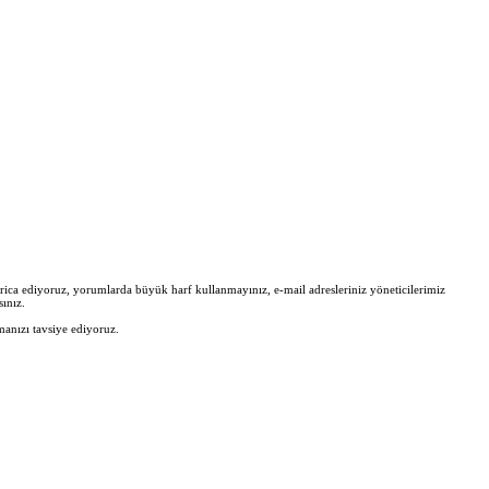
zi rica ediyoruz, yorumlarda büyük harf kullanmayınız, e-mail adresleriniz yöneticilerimiz
ınız.
manızı tavsiye ediyoruz.