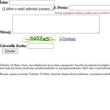
İsim:
E-Posta:
(Lütfen e-mail adresini yazınız...)
Yorum yaptığınız habere yazılan yeni yorumları g
Mesaj:
Güvenlik Kodu:
Üsküdar 34 Haber Sitesi, tüm bilgilerinizi kayıt altına almaktadır! Gerekli durumlarda bu bilgile
haricinde hiç kimse tarafından görülmemektedir ve paylaşılmamaktadır. Aktif olan e-mail adresi
Burada yapılan yorumlar Üsküdar 34 Haber Sitesi'nin düşüncelerini belirtmez, yorumların hukuki