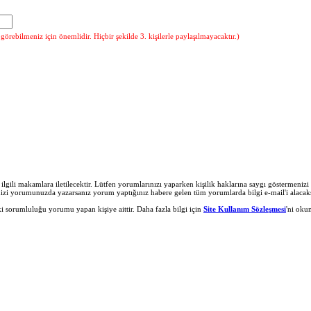
örebilmeniz için önemlidir. Hiçbir şekilde 3. kişilerle paylaşılmayacaktır.)
r ilgili makamlara iletilecektir. Lütfen yorumlarınızı yaparken kişilik haklarına saygı göstermeni
nizi yorumunuzda yazarsanız yorum yaptığınız habere gelen tüm yorumlarda bilgi e-mail'i alacaks
 sorumluluğu yorumu yapan kişiye aittir. Daha fazla bilgi için
Site Kullanım Sözleşmesi
'ni oku