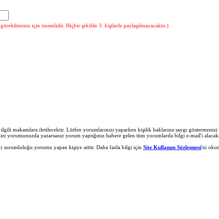
örebilmeniz için önemlidir. Hiçbir şekilde 3. kişilerle paylaşılmayacaktır.)
r ilgili makamlara iletilecektir. Lütfen yorumlarınızı yaparken kişilik haklarına saygı göstermeni
nizi yorumunuzda yazarsanız yorum yaptığınız habere gelen tüm yorumlarda bilgi e-mail'i alacaks
 sorumluluğu yorumu yapan kişiye aittir. Daha fazla bilgi için
Site Kullanım Sözleşmesi
'ni oku