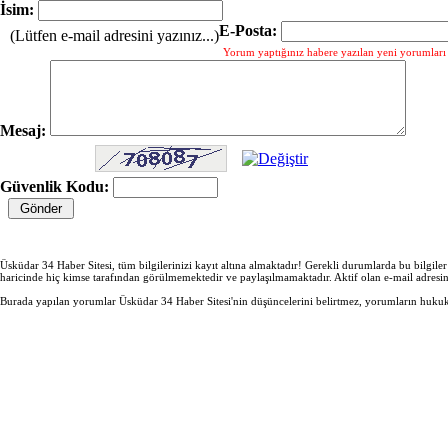
İsim:
E-Posta:
(Lütfen e-mail adresini yazınız...)
Yorum yaptığınız habere yazılan yeni yorumları g
Mesaj:
Güvenlik Kodu:
Üsküdar 34 Haber Sitesi, tüm bilgilerinizi kayıt altına almaktadır! Gerekli durumlarda bu bilgile
haricinde hiç kimse tarafından görülmemektedir ve paylaşılmamaktadır. Aktif olan e-mail adresi
Burada yapılan yorumlar Üsküdar 34 Haber Sitesi'nin düşüncelerini belirtmez, yorumların hukuki