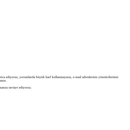
zi rica ediyoruz, yorumlarda büyük harf kullanmayınız, e-mail adresleriniz yöneticilerimiz
ınız.
manızı tavsiye ediyoruz.