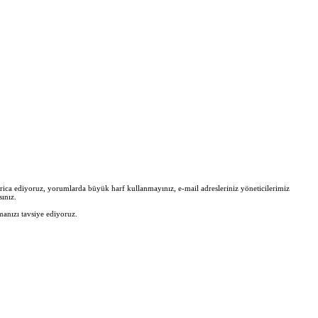
zi rica ediyoruz, yorumlarda büyük harf kullanmayınız, e-mail adresleriniz yöneticilerimiz
ınız.
manızı tavsiye ediyoruz.