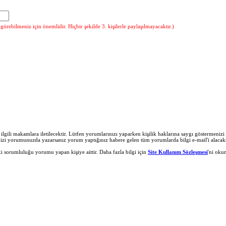
örebilmeniz için önemlidir. Hiçbir şekilde 3. kişilerle paylaşılmayacaktır.)
r ilgili makamlara iletilecektir. Lütfen yorumlarınızı yaparken kişilik haklarına saygı göstermeni
nizi yorumunuzda yazarsanız yorum yaptığınız habere gelen tüm yorumlarda bilgi e-mail'i alacaks
 sorumluluğu yorumu yapan kişiye aittir. Daha fazla bilgi için
Site Kullanım Sözleşmesi
'ni oku