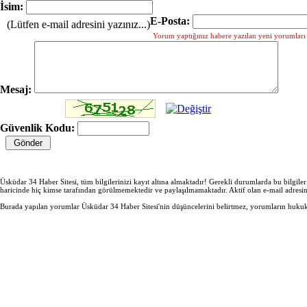
İsim:
E-Posta:
(Lütfen e-mail adresini yazınız...)
Yorum yaptığınız habere yazılan yeni yorumları g
Mesaj:
Güvenlik Kodu:
Üsküdar 34 Haber Sitesi, tüm bilgilerinizi kayıt altına almaktadır! Gerekli durumlarda bu bilgile
haricinde hiç kimse tarafından görülmemektedir ve paylaşılmamaktadır. Aktif olan e-mail adresi
Burada yapılan yorumlar Üsküdar 34 Haber Sitesi'nin düşüncelerini belirtmez, yorumların hukuki