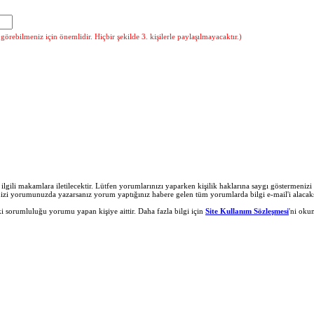
örebilmeniz için önemlidir. Hiçbir şekilde 3. kişilerle paylaşılmayacaktır.)
r ilgili makamlara iletilecektir. Lütfen yorumlarınızı yaparken kişilik haklarına saygı göstermeni
nizi yorumunuzda yazarsanız yorum yaptığınız habere gelen tüm yorumlarda bilgi e-mail'i alacaks
 sorumluluğu yorumu yapan kişiye aittir. Daha fazla bilgi için
Site Kullanım Sözleşmesi
'ni oku