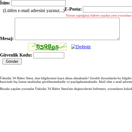
İsim:
E-Posta:
(Lütfen e-mail adresini yazınız...)
Yorum yaptığınız habere yazılan yeni yorumları g
Mesaj:
Güvenlik Kodu:
Üsküdar 34 Haber Sitesi, tüm bilgilerinizi kayıt altına almaktadır! Gerekli durumlarda bu bilgile
haricinde hiç kimse tarafından görülmemektedir ve paylaşılmamaktadır. Aktif olan e-mail adresi
Burada yapılan yorumlar Üsküdar 34 Haber Sitesi'nin düşüncelerini belirtmez, yorumların hukuki