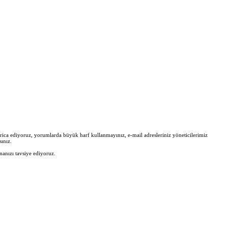
zi rica ediyoruz, yorumlarda büyük harf kullanmayınız, e-mail adresleriniz yöneticilerimiz
ınız.
manızı tavsiye ediyoruz.