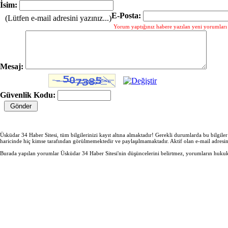
İsim:
E-Posta:
(Lütfen e-mail adresini yazınız...)
Yorum yaptığınız habere yazılan yeni yorumları g
Mesaj:
Güvenlik Kodu:
Üsküdar 34 Haber Sitesi, tüm bilgilerinizi kayıt altına almaktadır! Gerekli durumlarda bu bilgile
haricinde hiç kimse tarafından görülmemektedir ve paylaşılmamaktadır. Aktif olan e-mail adresi
Burada yapılan yorumlar Üsküdar 34 Haber Sitesi'nin düşüncelerini belirtmez, yorumların hukuki