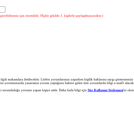
örebilmeniz için önemlidir. Hiçbir şekilde 3. kişilerle paylaşılmayacaktır.)
r ilgili makamlara iletilecektir. Lütfen yorumlarınızı yaparken kişilik haklarına saygı göstermeni
nizi yorumunuzda yazarsanız yorum yaptığınız habere gelen tüm yorumlarda bilgi e-mail'i alacaks
 sorumluluğu yorumu yapan kişiye aittir. Daha fazla bilgi için
Site Kullanım Sözleşmesi
'ni oku