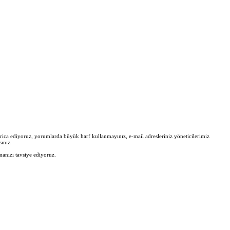
zi rica ediyoruz, yorumlarda büyük harf kullanmayınız, e-mail adresleriniz yöneticilerimiz
ınız.
manızı tavsiye ediyoruz.