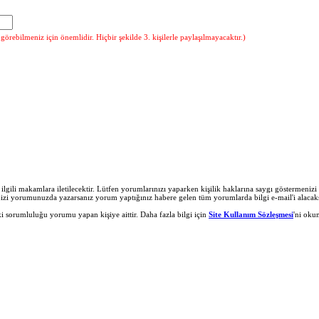
örebilmeniz için önemlidir. Hiçbir şekilde 3. kişilerle paylaşılmayacaktır.)
r ilgili makamlara iletilecektir. Lütfen yorumlarınızı yaparken kişilik haklarına saygı göstermeni
nizi yorumunuzda yazarsanız yorum yaptığınız habere gelen tüm yorumlarda bilgi e-mail'i alacaks
 sorumluluğu yorumu yapan kişiye aittir. Daha fazla bilgi için
Site Kullanım Sözleşmesi
'ni oku