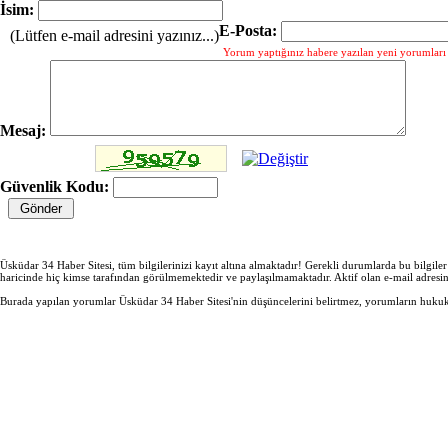
İsim:
E-Posta:
(Lütfen e-mail adresini yazınız...)
Yorum yaptığınız habere yazılan yeni yorumları g
Mesaj:
Güvenlik Kodu:
Üsküdar 34 Haber Sitesi, tüm bilgilerinizi kayıt altına almaktadır! Gerekli durumlarda bu bilgile
haricinde hiç kimse tarafından görülmemektedir ve paylaşılmamaktadır. Aktif olan e-mail adresi
Burada yapılan yorumlar Üsküdar 34 Haber Sitesi'nin düşüncelerini belirtmez, yorumların hukuki