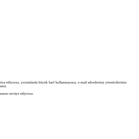
zi rica ediyoruz, yorumlarda büyük harf kullanmayınız, e-mail adresleriniz yöneticilerimiz
ınız.
manızı tavsiye ediyoruz.