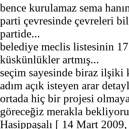
bence kurulamaz sema hanı
parti çevresinde çevreleri b
partide...
belediye meclis listesinin 1
küskünlükler artmış...
seçim sayesinde biraz ilşiki 
adım açık isteyen arar detay
ortada hiç bir projesi olmay
göreceğiz merakla bekliyoru
Hasippaşalı
[ 14 Mart 2009,