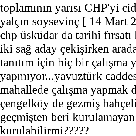
toplamının yarısı CHP'yi ci
yalçın soysevinç
[ 14 Mart 
chp üsküdar da tarihi fırsatı 
iki sağ aday çekişirken ara
tanıtım için hiç bir çalışma
yapmıyor...yavuztürk cadde
mahallede çalışma yapmak de
çengelköy de gezmiş bahçel
geçmişten beri kurulamayan i
kurulabilirmi?????