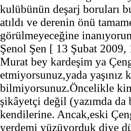
kulübünün deşarj boruları b
atıldı ve derenin önü tamame
görülmeyeceğine inanıyoru
Şenol Şen
[ 13 Şubat 2009, 
Murat bey kardeşim ya Çeng
etmiyorsunuz,yada yaşınız 
bilmiyorsunuz.Öncelikle ki
şikâyetçi değil (yazımda da 
kendilerine. Ancak,eski Çen
yerdemi yüzüyorduk diye d