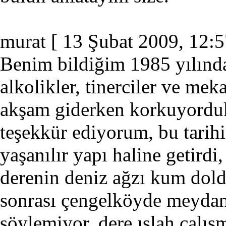
murat
[ 13 Şubat 2009, 12:5
Benim bildiğim 1985 yılında
alkolikler, tinerciler ve mek
akşam giderken korkuyorduk
teşekkür ediyorum, bu tarih
yaşanılır yapı haline getirdi
derenin deniz ağzı kum dold
sonrası çengelköyde meydana
söylemiyor, dere ıslah çalı