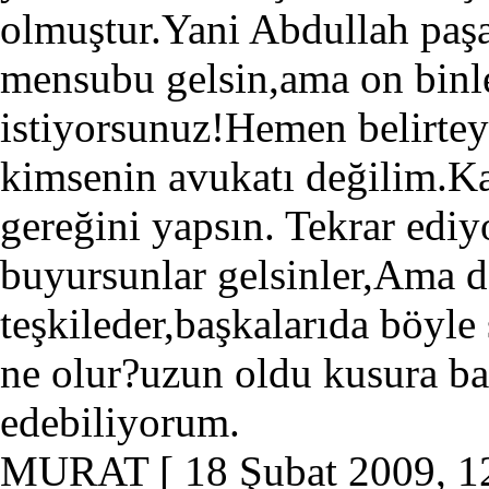
olmuştur.Yani Abdullah paşa
mensubu gelsin,ama on bin
istiyorsunuz!Hemen belirteyim
kimsenin avukatı değilim.Ka
gereğini yapsın. Tekrar ediy
buyursunlar gelsinler,Ama d
teşkileder,başkalarıda böyle
ne olur?uzun oldu kusura b
edebiliyorum.
MURAT
[ 18 Şubat 2009, 1