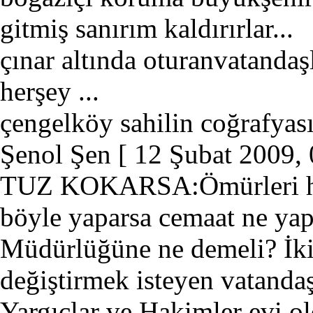
gitmiş sanırım kaldırırlar...
çınar altında oturanvatanda
herşey ...
çengelköy sahilin coğrafyası
Şenol Şen
[ 12 Şubat 2009, 
TUZ KOKARSA:Ömürleri hu
böyle yaparsa cemaat ne ya
Müdürlüğüne ne demeli? İki 
değiştirmek isteyen vatanda
Yargıçlar ve Hakimler evi 