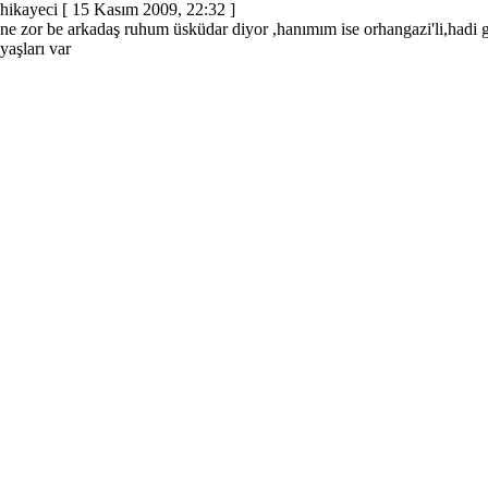
hikayeci
[ 15 Kasım 2009, 22:32 ]
ne zor be arkadaş ruhum üsküdar diyor ,hanımım ise orhangazi'li,hadi
yaşları var