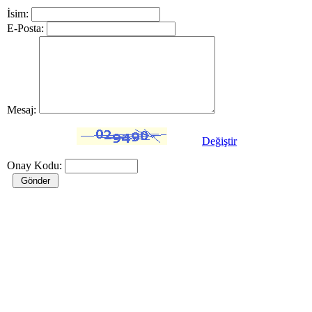
İsim:
E-Posta:
Mesaj:
Değiştir
Onay Kodu: